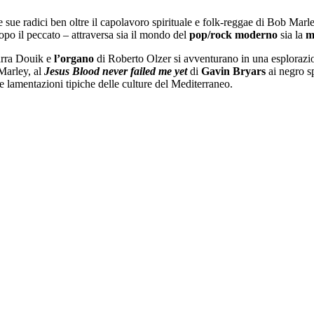
 sue radici ben oltre il capolavoro spirituale e folk-reggae di Bob Marle
 dopo il peccato – attraversa sia il mondo del
pop/rock moderno
sia la
m
Sarra Douik e
l’organo
di Roberto Olzer si avventurano in una esplorazion
Marley, al
Jesus Blood never failed me yet
di
Gavin Bryars
ai negro sp
 lamentazioni tipiche delle culture del Mediterraneo.