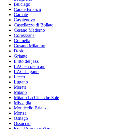
Bulciago
Carate Brianza
Carnate
Casatenovo
Castellazzo di Bollate
Cesano Maderno
Correzzana
Cremella
Cusano Milanino
Desio
Griante
Il rito del jazz
LAC en plein air
LAC Lugano
Lecco
Lugano
Merate
Milano
Milano La Città che Sale
Missaglia
Monticello Brianza
Monza
Osnago
Ossuccio
Royal Summer Stage