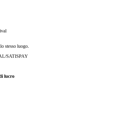
ival
lo stesso luogo.
AYPAL/SATISPAY
i lucro