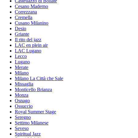
Castellazzo di Bollate
Cesano Maderno
Correzzana
Cremella
Cusano Milanino
Desio
Griante
Il rito del jazz
LAC en plein air
LAC Lugano
Lecco
Lugano
Merate
Milano
Milano La Città che Sale
Missaglia
Monticello Brianza
Monza
Osnago
Ossuccio
Royal Summer Stage
Seregno
Settimo Milanese
Seveso
Spiritual Jazz